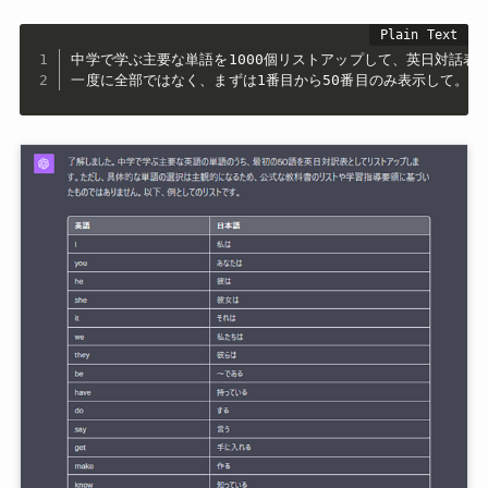
中学で学ぶ主要な単語を1000個リストアップして、英日対話表に
一度に全部ではなく、まずは1番目から50番目のみ表示して。