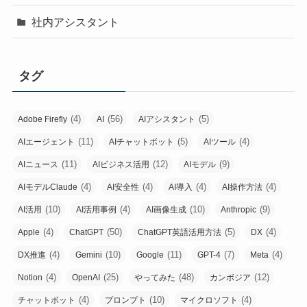
社内アシスタント
タグ
(4)
(56)
(5)
Adobe Firefly
AI
AIアシスタント
(11)
(5)
(4)
AIエージェント
AIチャットボット
AIツール
(11)
(12)
(9)
AIニュース
AIビジネス活用
AIモデル
(4)
(4)
(4)
(4)
AIモデルClaude
AI安全性
AI導入
AI操作方法
(10)
(4)
(10)
(9)
AI活用
AI活用事例
AI画像生成
Anthropic
(4)
(50)
(5)
(4)
Apple
ChatGPT
ChatGPT英語活用方法
DX
(4)
(10)
(11)
(7)
(4)
DX推進
Gemini
Google
GPT-4
Meta
(4)
(25)
(48)
(12)
Notion
OpenAI
やってみた
カンボジア
(4)
(10)
(4)
チャットボット
プロンプト
マイクロソフト