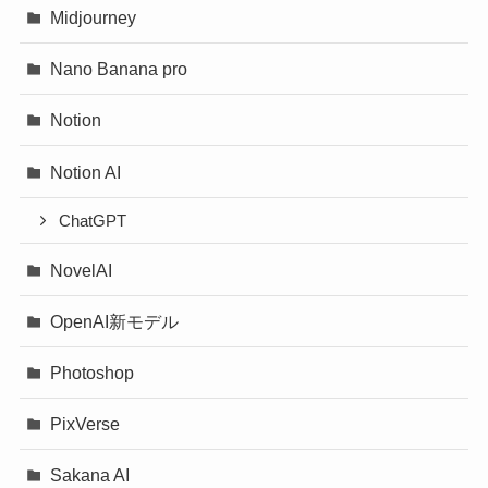
Midjourney
Nano Banana pro
Notion
Notion AI
ChatGPT
NovelAI
OpenAI新モデル
Photoshop
PixVerse
Sakana AI