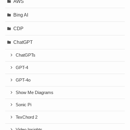
AWS
Bing AI
CDP
ChatGPT
ChatGPTs
GPT-4
GPT-4o
Show Me Diagrams
Sonic Pi
TexChord 2
Video Insights