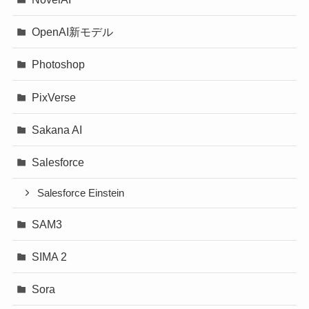
OpenAI新モデル
Photoshop
PixVerse
Sakana AI
Salesforce
Salesforce Einstein
SAM3
SIMA 2
Sora