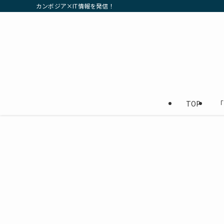
カンボジア×IT情報を発信！
TOP
「