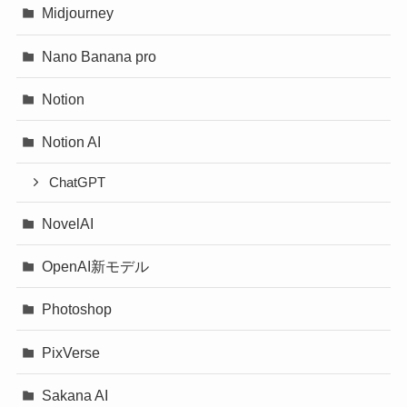
Midjourney
Nano Banana pro
Notion
Notion AI
ChatGPT
NovelAI
OpenAI新モデル
Photoshop
PixVerse
Sakana AI