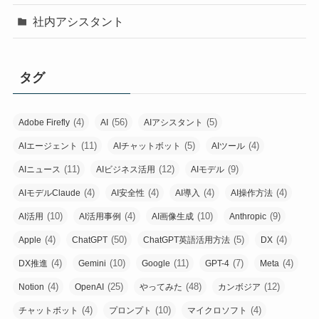
社内アシスタント
タグ
(4)
(56)
(5)
Adobe Firefly
AI
AIアシスタント
(11)
(5)
(4)
AIエージェント
AIチャットボット
AIツール
(11)
(12)
(9)
AIニュース
AIビジネス活用
AIモデル
(4)
(4)
(4)
(4)
AIモデルClaude
AI安全性
AI導入
AI操作方法
(10)
(4)
(10)
(9)
AI活用
AI活用事例
AI画像生成
Anthropic
(4)
(50)
(5)
(4)
Apple
ChatGPT
ChatGPT英語活用方法
DX
(4)
(10)
(11)
(7)
(4)
DX推進
Gemini
Google
GPT-4
Meta
(4)
(25)
(48)
(12)
Notion
OpenAI
やってみた
カンボジア
(4)
(10)
(4)
チャットボット
プロンプト
マイクロソフト