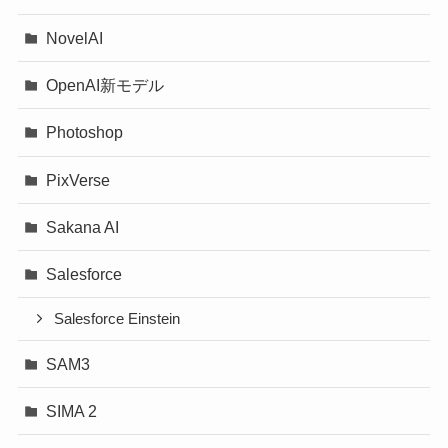
NovelAI
OpenAI新モデル
Photoshop
PixVerse
Sakana AI
Salesforce
Salesforce Einstein
SAM3
SIMA 2