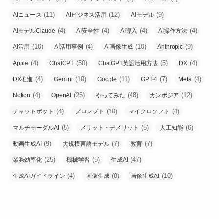
(11)
(12)
(9)
AIニュース
AIビジネス活用
AIモデル
(4)
(4)
(4)
(4)
AIモデルClaude
AI安全性
AI導入
AI操作方法
(10)
(4)
(10)
(9)
AI活用
AI活用事例
AI画像生成
Anthropic
(4)
(50)
(5)
(4)
Apple
ChatGPT
ChatGPT英語活用方法
DX
(4)
(10)
(11)
(7)
(4)
DX推進
Gemini
Google
GPT-4
Meta
(4)
(25)
(48)
(12)
Notion
OpenAI
やってみた
カンボジア
(4)
(10)
(4)
チャットボット
プロンプト
マイクロソフト
(5)
(5)
(6)
マルチモーダルAI
メリット・デメリット
人工知能
(9)
(7)
(7)
動画生成AI
大規模言語モデル
教育
(25)
(5)
(47)
業務効率化
機械学習
生成AI
(4)
(8)
(10)
生成AIガイドライン
画像生成
画像生成AI