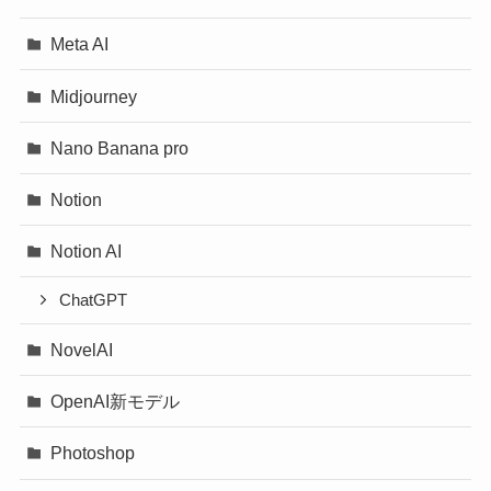
Meta AI
Midjourney
Nano Banana pro
Notion
Notion AI
ChatGPT
NovelAI
OpenAI新モデル
Photoshop