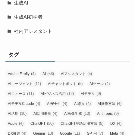
生成AI
生成AI初学者
社内アシスタント
タグ
(4)
(56)
(5)
Adobe Firefly
AI
AIアシスタント
(11)
(5)
(4)
AIエージェント
AIチャットボット
AIツール
(11)
(12)
(9)
AIニュース
AIビジネス活用
AIモデル
(4)
(4)
(4)
(4)
AIモデルClaude
AI安全性
AI導入
AI操作方法
(10)
(4)
(10)
(9)
AI活用
AI活用事例
AI画像生成
Anthropic
(4)
(50)
(5)
(4)
Apple
ChatGPT
ChatGPT英語活用方法
DX
(4)
(10)
(11)
(7)
(4)
DX推進
Gemini
Google
GPT-4
Meta