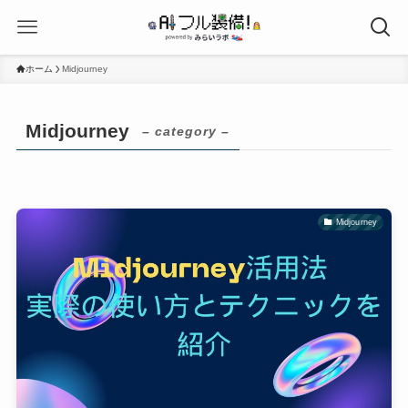
ホーム
Midjourney
Midjourney
– category –
Midjourney