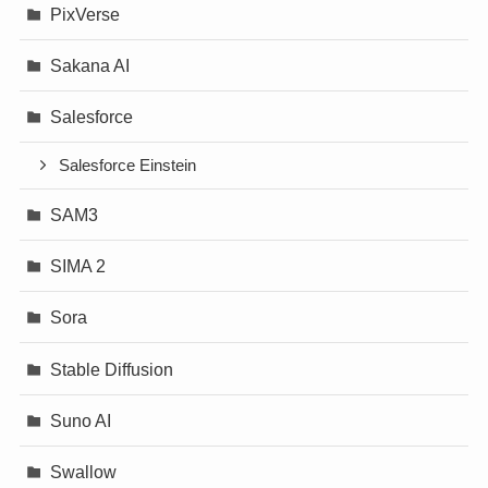
PixVerse
Sakana AI
Salesforce
Salesforce Einstein
SAM3
SIMA 2
Sora
Stable Diffusion
Suno AI
Swallow