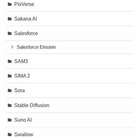
PixVerse
Sakana AI
Salesforce
Salesforce Einstein
SAM3
SIMA 2
Sora
Stable Diffusion
Suno AI
Swallow