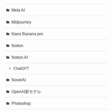
Meta AI
Midjourney
Nano Banana pro
Notion
Notion AI
ChatGPT
NovelAI
OpenAI新モデル
Photoshop