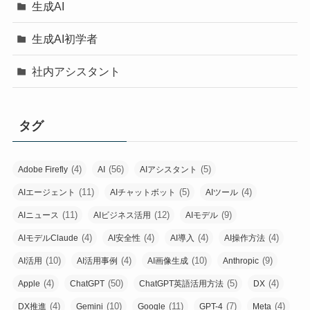
生成AI
生成AI初学者
社内アシスタント
タグ
(4)
(56)
(5)
Adobe Firefly
AI
AIアシスタント
(11)
(5)
(4)
AIエージェント
AIチャットボット
AIツール
(11)
(12)
(9)
AIニュース
AIビジネス活用
AIモデル
(4)
(4)
(4)
(4)
AIモデルClaude
AI安全性
AI導入
AI操作方法
(10)
(4)
(10)
(9)
AI活用
AI活用事例
AI画像生成
Anthropic
(4)
(50)
(5)
(4)
Apple
ChatGPT
ChatGPT英語活用方法
DX
(4)
(10)
(11)
(7)
(4)
DX推進
Gemini
Google
GPT-4
Meta