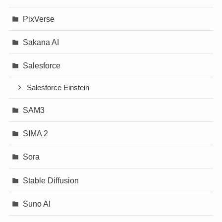
PixVerse
Sakana AI
Salesforce
Salesforce Einstein
SAM3
SIMA 2
Sora
Stable Diffusion
Suno AI