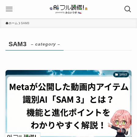
ホーム
SAM3
SAM3
– category –
SAM3