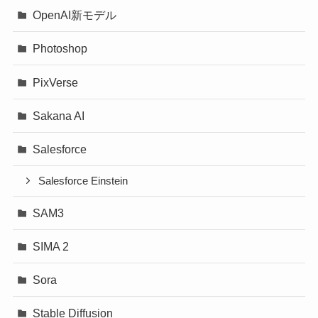
OpenAI新モデル
Photoshop
PixVerse
Sakana AI
Salesforce
Salesforce Einstein
SAM3
SIMA 2
Sora
Stable Diffusion