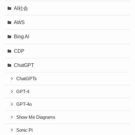
AI社会
AWS
Bing AI
CDP
ChatGPT
ChatGPTs
GPT-4
GPT-4o
Show Me Diagrams
Sonic Pi