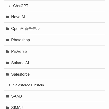
ChatGPT
NovelAI
OpenAI新モデル
Photoshop
PixVerse
Sakana AI
Salesforce
Salesforce Einstein
SAM3
SIMA 2