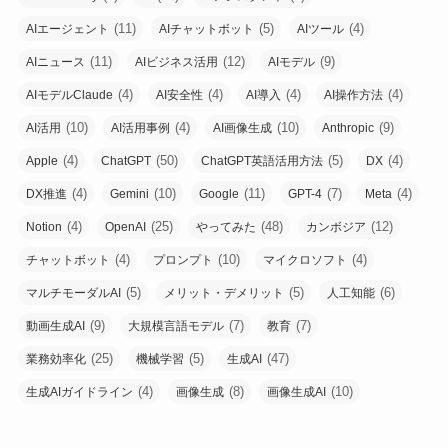
(11)
(5)
(4)
AIエージェント
AIチャットボット
AIツール
(11)
(12)
(9)
AIニュース
AIビジネス活用
AIモデル
(4)
(4)
(4)
(4)
AIモデルClaude
AI安全性
AI導入
AI操作方法
(10)
(4)
(10)
(9)
AI活用
AI活用事例
AI画像生成
Anthropic
(4)
(50)
(5)
(4)
Apple
ChatGPT
ChatGPT英語活用方法
DX
(4)
(10)
(11)
(7)
(4)
DX推進
Gemini
Google
GPT-4
Meta
(4)
(25)
(48)
(12)
Notion
OpenAI
やってみた
カンボジア
(4)
(10)
(4)
チャットボット
プロンプト
マイクロソフト
(5)
(5)
(6)
マルチモーダルAI
メリット・デメリット
人工知能
(9)
(7)
(7)
動画生成AI
大規模言語モデル
教育
(25)
(5)
(47)
業務効率化
機械学習
生成AI
(4)
(8)
(10)
生成AIガイドライン
画像生成
画像生成AI