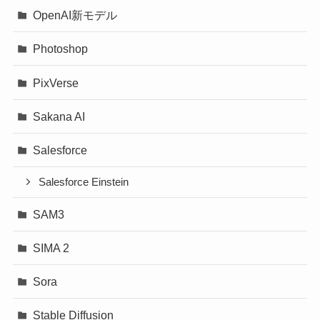
OpenAI新モデル
Photoshop
PixVerse
Sakana AI
Salesforce
Salesforce Einstein
SAM3
SIMA 2
Sora
Stable Diffusion