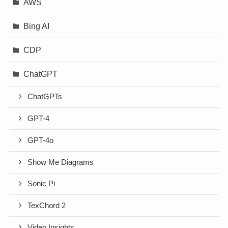
AWS
Bing AI
CDP
ChatGPT
ChatGPTs
GPT-4
GPT-4o
Show Me Diagrams
Sonic Pi
TexChord 2
Video Insights