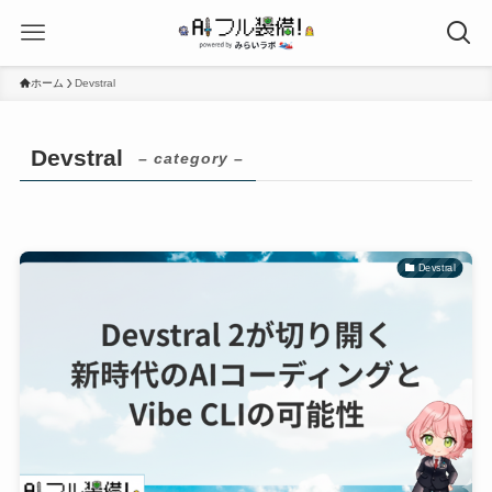
ホーム
Devstral
Devstral
– category –
Devstral