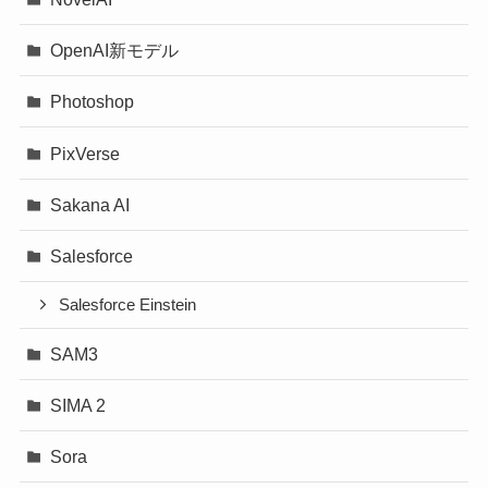
OpenAI新モデル
Photoshop
PixVerse
Sakana AI
Salesforce
Salesforce Einstein
SAM3
SIMA 2
Sora