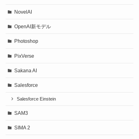
NovelAI
OpenAI新モデル
Photoshop
PixVerse
Sakana AI
Salesforce
Salesforce Einstein
SAM3
SIMA 2