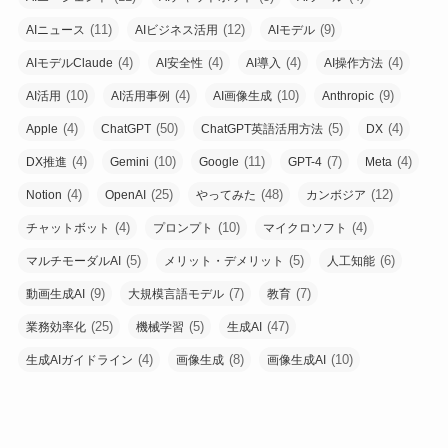
(11)
(12)
(9)
AIニュース
AIビジネス活用
AIモデル
(4)
(4)
(4)
(4)
AIモデルClaude
AI安全性
AI導入
AI操作方法
(10)
(4)
(10)
(9)
AI活用
AI活用事例
AI画像生成
Anthropic
(4)
(50)
(5)
(4)
Apple
ChatGPT
ChatGPT英語活用方法
DX
(4)
(10)
(11)
(7)
(4)
DX推進
Gemini
Google
GPT-4
Meta
(4)
(25)
(48)
(12)
Notion
OpenAI
やってみた
カンボジア
(4)
(10)
(4)
チャットボット
プロンプト
マイクロソフト
(5)
(5)
(6)
マルチモーダルAI
メリット・デメリット
人工知能
(9)
(7)
(7)
動画生成AI
大規模言語モデル
教育
(25)
(5)
(47)
業務効率化
機械学習
生成AI
(4)
(8)
(10)
生成AIガイドライン
画像生成
画像生成AI