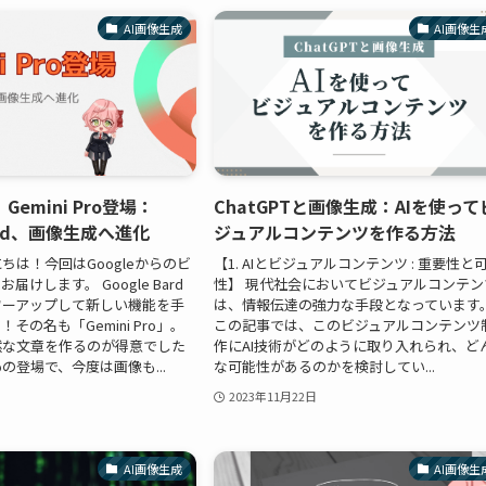
AI画像生成
AI画像生
emini Pro登場：
ChatGPTと画像生成：AIを使って
Bard、画像生成へ進化
ジュアルコンテンツを作る方法
ちは！今回はGoogleからのビ
【1. AIとビジュアルコンテンツ : 重要性と
けします。 Google Bard
性】 現代社会においてビジュアルコンテン
ワーアップして新しい機能を手
は、情報伝達の強力な手段となっています
その名も「Gemini Pro」。
この記事では、このビジュアルコンテンツ
然な文章を作るのが得意でした
作にAI技術がどのように取り入れられ、ど
Proの登場で、今度は画像も...
な可能性があるのかを検討してい...
2023年11月22日
AI画像生成
AI画像生