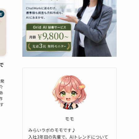
成
声で
ら発
介
あ
作
す
モモ
みらいラボのモモです♪
入社3年目の先輩で、AIトレンドについて