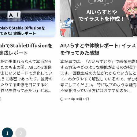
labでStableDiffusionを
AIいらすとや体験レポート: イラス
!実践レポート
を作ってみた感想
ら絵が生まれるなんて本当だろ
本記事では、「AIいらすとや」で画像生成
たのも束の間、AIによる画像
する方法やどのような機能があるのか紹介
凄まじいスピードで進化してい
ます。 画像生成の方法がわからない方にと
ように緻密であったり、独特の
て、わかりやすく解説しているので、ぜひ
れたりする画像を目にすると
考にしてください。 特に以下のような疑問
作品を作ってみたい」と思...
不安を持っている方にはおすすめの記...
日
2023年10月17日
1
2