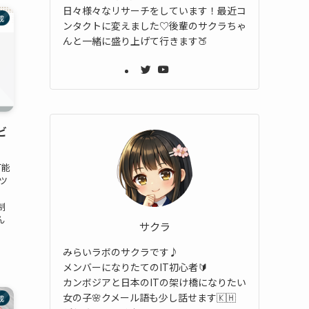
日々様々なリサーチをしています！最近コ
成
ンタクトに変えました♡後輩のサクラちゃ
んと一緒に盛り上げて行きます🍑
ビ
可能
ツ
。
制
ん
サクラ
みらいラボのサクラです♪
メンバーになりたてのIT初心者🔰
カンボジアと日本のITの架け橋になりたい
女の子🌸クメール語も少し話せます🇰🇭
成