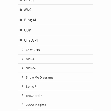
AWS
Bing AI
CDP
ChatGPT
ChatGPTs
GPT-4
GPT-4o
Show Me Diagrams
Sonic Pi
TexChord 2
Video Insights