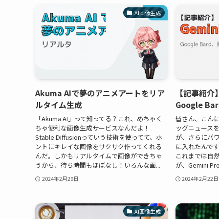
AI画像生成
Akuma AIで夢のアニメアートをリア
【記事紹介】G
ルタイム生成
Google 
「Akuma AI」って知ってる？これ、めちゃく
皆さん、こんに
ちゃ便利な画像生成サービスなんだよ！
ッグニュースをお届
Stable Diffusionっていう技術を使ってて、ホ
が、さらにパ
ントにキレイな画像をサクサク作ってくれる
に入れたんです！
んだ。しかもリアルタイムで画像ができちゃ
これまでは自
うから、待ち時間もほぼなし！いろんな画...
が、Gemini 
2024年2月29日
2024年2月22日
AI画像生成