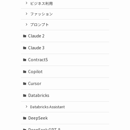
ビジネス利用
ファッション
プロンプト
Claude 2
Claude 3
ContractS
Copilot
Cursor
Databricks
Databricks Assistant
DeepSeek
DeepSeek GPT-5