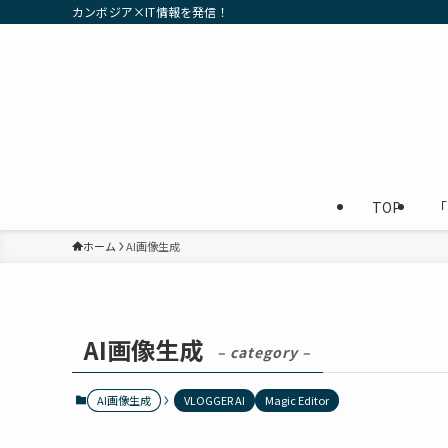
カンボジア×IT情報を発信！
TOP
「
ホーム
AI画像生成
AI画像生成
– category –
AI画像生成
VLOGGER AI
Magic Editor