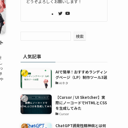
どうぞよろしくお願いします！
検索
ト
人気記事
を
し
っ
AIで簡単！おすすめランディン
参
グページ（LP）制作ツール3選
や
AIネタ
【Cursor / UI Sketcher】実
際にノーコードでHTMLとCSS
を生成してみた
Cursor
ChatGPT誘発性精神病とは何