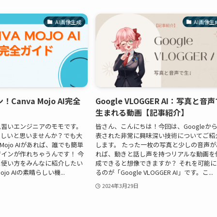
AI画像生成
AI画像生
Canva Mojo AI完全
Google VLOGGER AI：写真と音
生まれる動画【記事紹介】
見習いエンジニアのモモです。
皆さん、こんにちは！今回は、Googleか
難しいと思いませんか？でも大
表された非常に興味深い技術についてご紹
のMojo AIがあれば、誰でも簡単
します。 たった一枚の写真と少しの音声が
インが作れちゃうんです！ 今
れば、動きと話し声を持つリアルな動画を
と使い方をみんなに紹介したい
成できると想像できますか？ それを可能に
jo AIの素晴らしい機...
るのが「Google VLOGGER AI」です。こ...
2024年3月29日