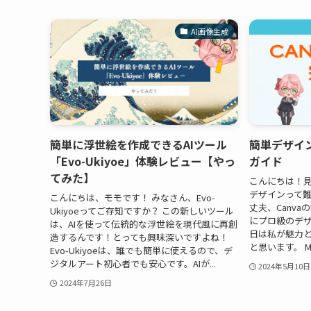
AI画像生成
簡単に浮世絵を作成できるAIツール
簡単デザイン！
「Evo-Ukiyoe」体験レビュー【やっ
ガイド
てみた】
こんにちは！
デザインって
こんにちは、モモです！ みなさん、Evo-
丈夫、Canva
Ukiyoeってご存知ですか？ この新しいツール
にプロ級のデザ
は、AIを使って伝統的な浮世絵を現代風に再創
日は私が魅力
造するんです！とっても興味深いですよね！
と思います。 Mo
Evo-Ukiyoeは、誰でも簡単に使えるので、デ
ジタルアート初心者でも安心です。AIが...
2024年5月10日
2024年7月26日