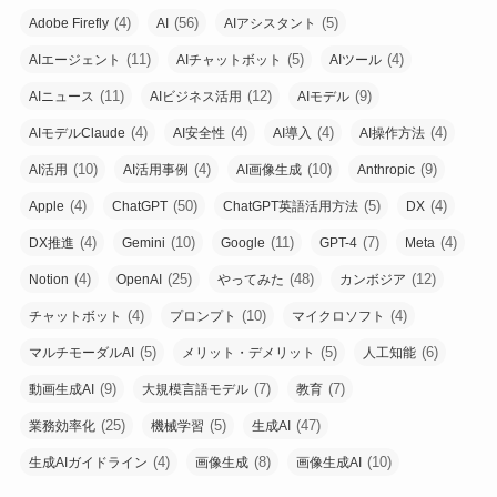
(4)
(56)
(5)
Adobe Firefly
AI
AIアシスタント
(11)
(5)
(4)
AIエージェント
AIチャットボット
AIツール
(11)
(12)
(9)
AIニュース
AIビジネス活用
AIモデル
(4)
(4)
(4)
(4)
AIモデルClaude
AI安全性
AI導入
AI操作方法
(10)
(4)
(10)
(9)
AI活用
AI活用事例
AI画像生成
Anthropic
(4)
(50)
(5)
(4)
Apple
ChatGPT
ChatGPT英語活用方法
DX
(4)
(10)
(11)
(7)
(4)
DX推進
Gemini
Google
GPT-4
Meta
(4)
(25)
(48)
(12)
Notion
OpenAI
やってみた
カンボジア
(4)
(10)
(4)
チャットボット
プロンプト
マイクロソフト
(5)
(5)
(6)
マルチモーダルAI
メリット・デメリット
人工知能
(9)
(7)
(7)
動画生成AI
大規模言語モデル
教育
(25)
(5)
(47)
業務効率化
機械学習
生成AI
(4)
(8)
(10)
生成AIガイドライン
画像生成
画像生成AI