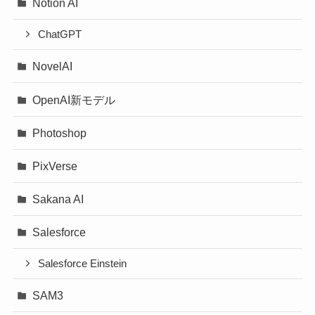
Notion AI
ChatGPT
NovelAI
OpenAI新モデル
Photoshop
PixVerse
Sakana AI
Salesforce
Salesforce Einstein
SAM3