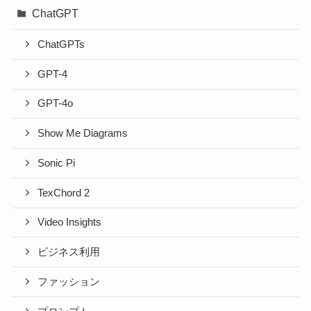
ChatGPT
ChatGPTs
GPT-4
GPT-4o
Show Me Diagrams
Sonic Pi
TexChord 2
Video Insights
ビジネス利用
ファッション