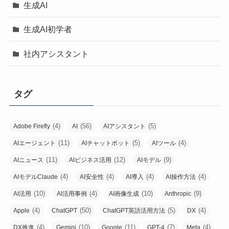
生成AI
生成AI初学者
社内アシスタント
タグ
(4)
(56)
(5)
Adobe Firefly
AI
AIアシスタント
(11)
(5)
(4)
AIエージェント
AIチャットボット
AIツール
(11)
(12)
(9)
AIニュース
AIビジネス活用
AIモデル
(4)
(4)
(4)
(4)
AIモデルClaude
AI安全性
AI導入
AI操作方法
(10)
(4)
(10)
(9)
AI活用
AI活用事例
AI画像生成
Anthropic
(4)
(50)
(5)
(4)
Apple
ChatGPT
ChatGPT英語活用方法
DX
(4)
(10)
(11)
(7)
(4)
DX推進
Gemini
Google
GPT-4
Meta