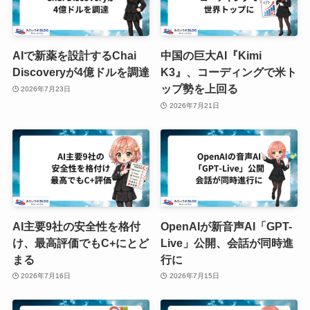
AIで新薬を設計するChai
中国の巨大AI『Kimi
Discoveryが4億ドルを調達
K3』、コーディングで米ト
ップ勢を上回る
2026年7月23日
2026年7月21日
AI主要9社の安全性を格付
OpenAIが新音声AI「GPT-
け、最高評価でもC+にとど
Live」公開、会話が同時進
まる
行に
2026年7月16日
2026年7月15日