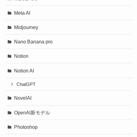
Meta AI
Midjourney
Nano Banana pro
Notion
Notion AI
ChatGPT
NovelAI
OpenAI新モデル
Photoshop