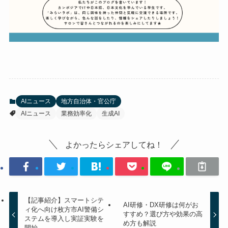
AIニュース
地方自治体・官公庁
AIニュース
業務効率化
生成AI
よかったらシェアしてね！
【記事紹介】スマートシテ
AI研修・DX研修は何がお
ィ化へ向け枚方市AI警備シ
すすめ？選び方や効果の高
ステムを導入し実証実験を
め方も解説
開始