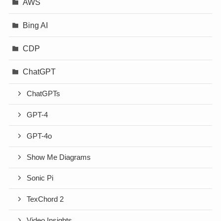
AWS
Bing AI
CDP
ChatGPT
ChatGPTs
GPT-4
GPT-4o
Show Me Diagrams
Sonic Pi
TexChord 2
Video Insights