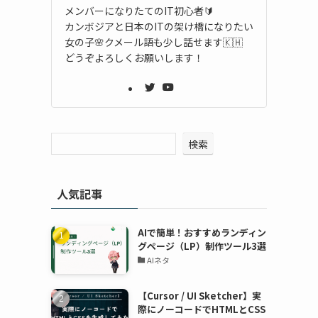
メンバーになりたてのIT初心者🔰
カンボジアと日本のITの架け橋になりたい
女の子🌸クメール語も少し話せます🇰🇭
どうぞよろしくお願いします！
検索
人気記事
AIで簡単！おすすめランディン
グページ（LP）制作ツール3選
AIネタ
【Cursor / UI Sketcher】実
際にノーコードでHTMLとCSS