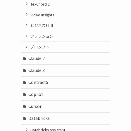
TexChord 2
Video Insights
ビジネス利用
ファッション
プロンプト
Claude 2
Claude 3
ContractS
Copilot
Cursor
Databricks
Databricks Assistant