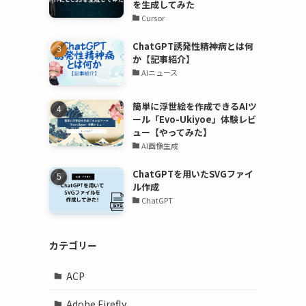
を生成してみた
Cursor
ChatGPT誘発性精神病とは何
か【記事紹介】
AIニュース
簡単に浮世絵を作成できるAIツ
ール「Evo-Ukiyoe」体験レビ
ュー【やってみた】
AI画像生成
ChatGPTを用いたSVGファイ
ル作成
ChatGPT
カテゴリー
ACP
Adobe Firefly