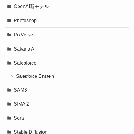
OpenAI新モデル
Photoshop
PixVerse
Sakana AI
Salesforce
Salesforce Einstein
SAM3
SIMA 2
Sora
Stable Diffusion