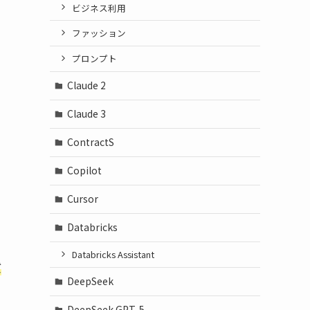
ビジネス利用
ファッション
プロンプト
Claude 2
Claude 3
ContractS
Copilot
Cursor
Databricks
Databricks Assistant
質
DeepSeek
DeepSeek GPT-5