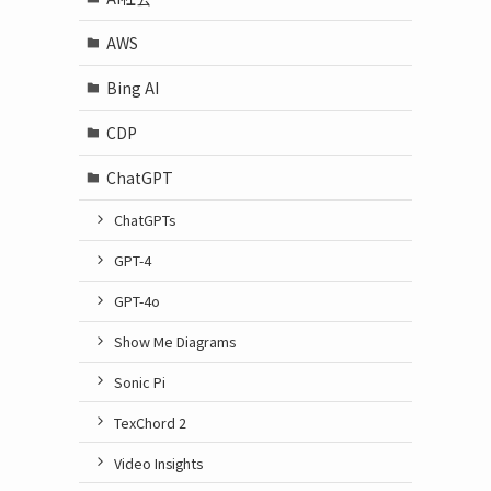
AWS
Bing AI
CDP
ChatGPT
ChatGPTs
GPT-4
GPT-4o
Show Me Diagrams
Sonic Pi
TexChord 2
Video Insights