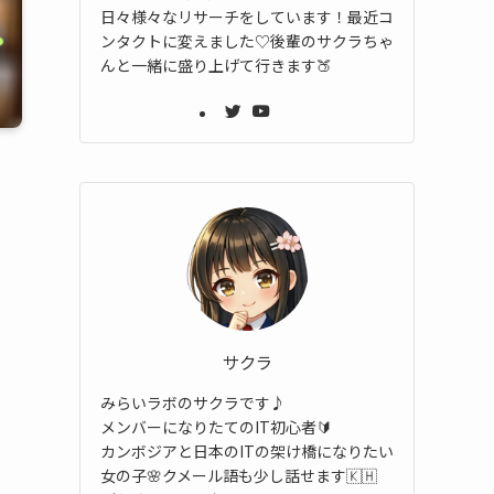
日々様々なリサーチをしています！最近コ
ンタクトに変えました♡後輩のサクラちゃ
んと一緒に盛り上げて行きます🍑
サクラ
みらいラボのサクラです♪
メンバーになりたてのIT初心者🔰
カンボジアと日本のITの架け橋になりたい
女の子🌸クメール語も少し話せます🇰🇭