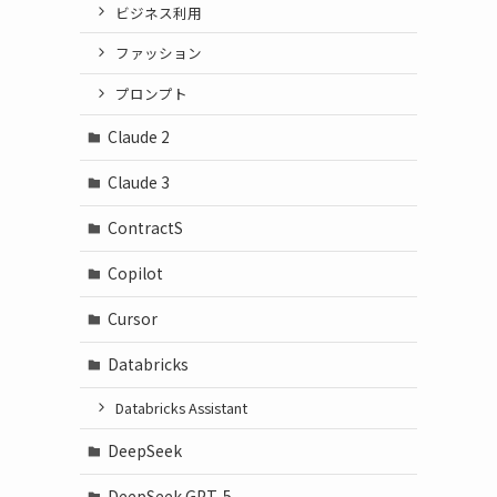
ビジネス利用
ファッション
プロンプト
Claude 2
Claude 3
ContractS
Copilot
Cursor
Databricks
Databricks Assistant
DeepSeek
DeepSeek GPT-5