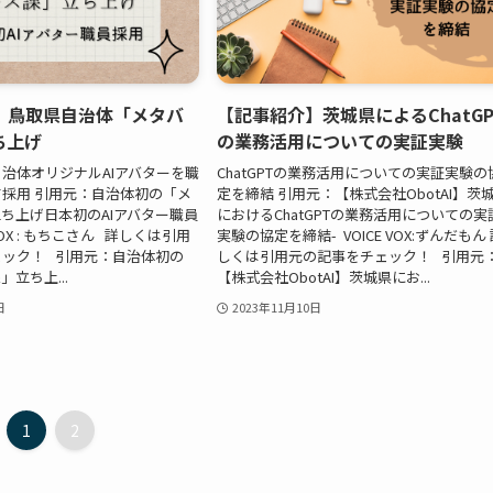
】鳥取県自治体「メタバ
【記事紹介】茨城県によるChatGP
ち上げ
の業務活用についての実証実験
治体オリジナルAIアバターを職
ChatGPTの業務活用についての実証実験の
採用 引用元：自治体初の「メ
定を締結 引用元：【株式会社ObotAI】茨
ち上げ日本初のAIアバター職員
におけるChatGPTの業務活用についての実
VOX : もちこさん 詳しくは引用
実験の協定を締結- VOICE VOX:ずんだもん
ェック！ 引用元：自治体初の
しくは引用元の記事をチェック！ 引用元
立ち上...
【株式会社ObotAI】茨城県にお...
日
2023年11月10日
1
2