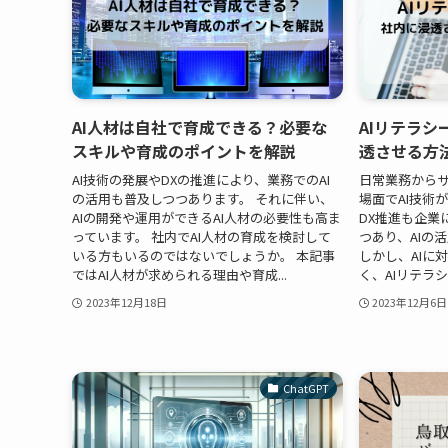
AI人材は自社で育成できる？必要な
AIリテラ
スキルや育成のポイントを解説
透させる方
AI技術の発展やDXの推進により、業務でのAI
日常業務から
の活用も普及しつつあります。 それに伴い、
場面でAI技術
AIの開発や運用ができるAI人材の必要性も高ま
DX推進も企業
っています。 社内でAI人材の育成を検討して
つあり、AIの
いる方もいるのではないでしょうか。 本記事
しかし、AIに
ではAI人材が求められる理由や育成...
く、AIリテラシ
2023年12月18日
2023年12月6日
ChatGPT