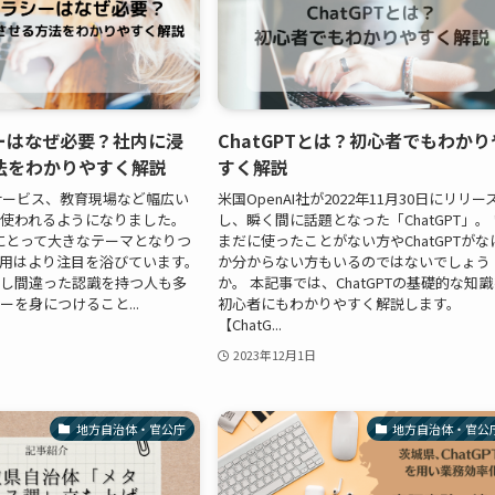
シーはなぜ必要？社内に浸
ChatGPTとは？初心者でもわかり
法をわかりやすく解説
すく解説
サービス、教育現場など幅広い
米国OpenAI社が2022年11月30日にリリー
が使われるようになりました。
し、瞬く間に話題となった「ChatGPT」。
にとって大きなテーマとなりつ
まだに使ったことがない方やChatGPTがな
活用はより注目を浴びています。
か分からない方もいるのではないでしょう
対し間違った認識を持つ人も多
か。 本記事では、ChatGPTの基礎的な知
ーを身につけること...
初心者にもわかりやすく解説します。
【ChatG...
2023年12月1日
地方自治体・官公庁
地方自治体・官公