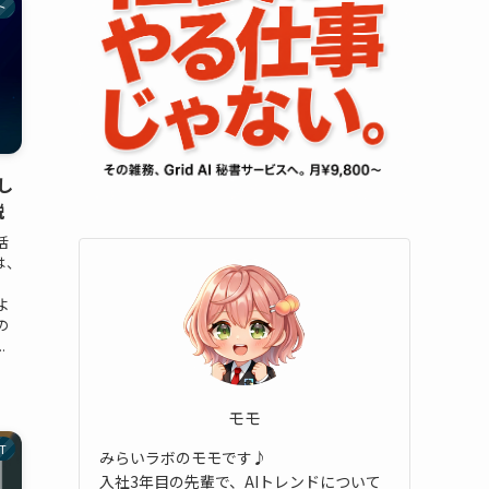
ト
し
説
活
は、
よ
の
.
モモ
T
みらいラボのモモです♪
入社3年目の先輩で、AIトレンドについて