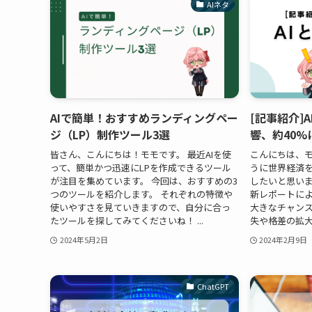
AIネタ
AIで簡単！おすすめランディングペー
[記事紹介]
ジ（LP）制作ツール3選
響、約40%
皆さん、こんにちは！モモです。 最近AIを使
こんにちは、モ
って、簡単かつ迅速にLPを作成できるツール
うに世界経済
が注目を集めています。 今回は、おすすめの3
したいと思いま
つのツールを紹介します。 それぞれの特徴や
新レポートによ
使いやすさを見ていきますので、自分に合っ
大きなチャン
たツールを探してみてくださいね！ ...
失や格差の拡大
2024年5月2日
2024年2月9日
ChatGPT