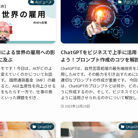
AIニュース
プロンプ
AIによる世界の雇用への影
ChatGPTをビジネスで上手に活用
に及ぶ
よう！プロンプト作成のコツを解
モです！今日は、AIがどのよ
ChatGPTは、自然言語処理の最先端技術を
を変えていくのかについてお話
用したAIです。その能力を引き出すために
す。 国際通貨基金（IMF）の最
適切なプロンプトの作成が重要です。 今回
ると、AIは生産性を向上させる
は、ChatGPTのプロンプトとは何か、どの
スをもたらす一方で、仕事の喪
うに作成するのか、そして、ビジネスでど
といった課題を引き...
ように活用させられるのかについて解説し..
2023年12月25日
ChatGPT
ChatGP