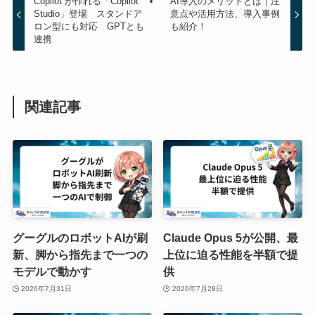
Copilot”が作れる「Copilot
AI導入のメリットとは｜注
Studio」登場 スタンドア
意点や活用方法、導入事例
ロン型にも対応 GPTとも
も紹介！
連携
関連記事
グーグルのロボットAIが刷
Claude Opus 5が公開、最
新、脚から指先まで一つの
上位に迫る性能を半額で提
モデルで動かす
供
2026年7月31日
2026年7月28日