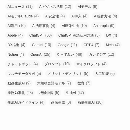
(11)
(12)
(9)
AIニュース
AIビジネス活用
AIモデル
(4)
(4)
(4)
(4)
AIモデルClaude
AI安全性
AI導入
AI操作方法
(10)
(4)
(10)
(9)
AI活用
AI活用事例
AI画像生成
Anthropic
(4)
(50)
(5)
(4)
Apple
ChatGPT
ChatGPT英語活用方法
DX
(4)
(10)
(11)
(7)
(4)
DX推進
Gemini
Google
GPT-4
Meta
(4)
(25)
(48)
(12)
Notion
OpenAI
やってみた
カンボジア
(4)
(10)
(4)
チャットボット
プロンプト
マイクロソフト
(5)
(5)
(6)
マルチモーダルAI
メリット・デメリット
人工知能
(9)
(7)
(7)
動画生成AI
大規模言語モデル
教育
(25)
(5)
(47)
業務効率化
機械学習
生成AI
(4)
(8)
(10)
生成AIガイドライン
画像生成
画像生成AI