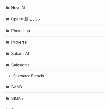
NovelAI
OpenAI新モデル
Photoshop
PixVerse
Sakana AI
Salesforce
Salesforce Einstein
SAM3
SIMA 2