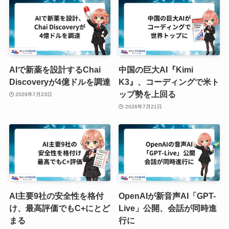
AIで新薬を設計するChai
中国の巨大AI『Kimi
Discoveryが4億ドルを調達
K3』、コーディングで米ト
ップ勢を上回る
2026年7月23日
2026年7月21日
AI主要9社の安全性を格付
OpenAIが新音声AI「GPT-
け、最高評価でもC+にとど
Live」公開、会話が同時進
まる
行に