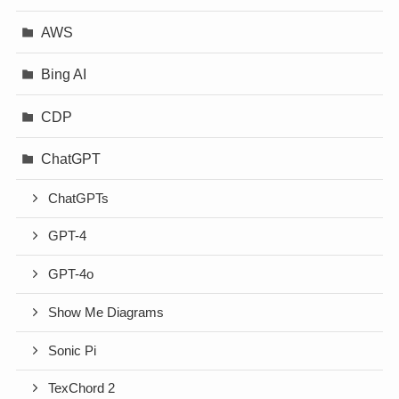
AWS
Bing AI
CDP
ChatGPT
ChatGPTs
GPT-4
GPT-4o
Show Me Diagrams
Sonic Pi
TexChord 2