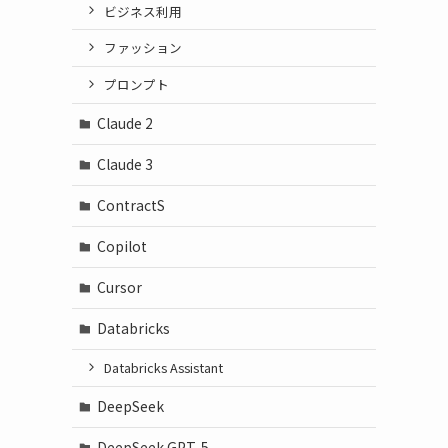
ビジネス利用
ファッション
プロンプト
Claude 2
Claude 3
ContractS
Copilot
Cursor
Databricks
Databricks Assistant
DeepSeek
DeepSeek GPT-5