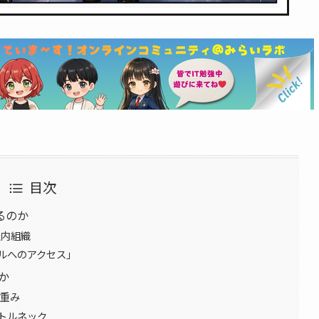
目次
いるのか
社内組織
デルへのアクセス」
か
の重み
トルネック