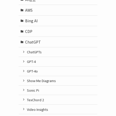
AWS
Bing AI
CDP
ChatGPT
ChatGPTs
GPT-4
GPT-4o
Show Me Diagrams
Sonic Pi
TexChord 2
Video Insights