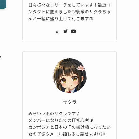
日々様々なリサーチをしています！最近コ
ンタクトに変えました♡後輩のサクラちゃ
んと一緒に盛り上げて行きます🍑
わ
サクラ
みらいラボのサクラです♪
メンバーになりたてのIT初心者🔰
カンボジアと日本のITの架け橋になりたい
女の子🌸クメール語も少し話せます🇰🇭