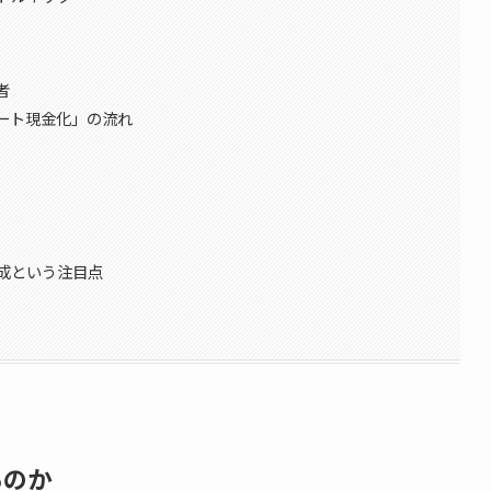
者
ピュート現金化」の流れ
成という注目点
るのか