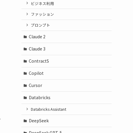
ビジネス利用
ファッション
プロンプト
Claude 2
Claude 3
ContractS
Copilot
Cursor
Databricks
Databricks Assistant
テ
DeepSeek
DeepSeek GPT-5