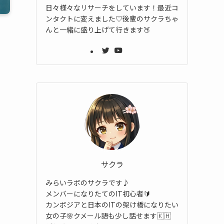
日々様々なリサーチをしています！最近コ
ンタクトに変えました♡後輩のサクラちゃ
んと一緒に盛り上げて行きます🍑
サクラ
みらいラボのサクラです♪
メンバーになりたてのIT初心者🔰
カンボジアと日本のITの架け橋になりたい
女の子🌸クメール語も少し話せます🇰🇭