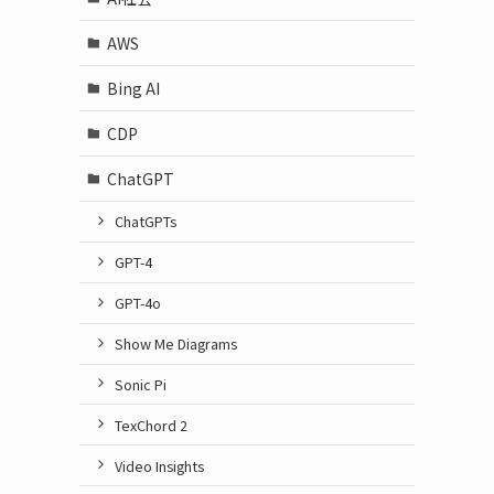
AWS
Bing AI
CDP
ChatGPT
ChatGPTs
GPT-4
GPT-4o
Show Me Diagrams
Sonic Pi
TexChord 2
Video Insights