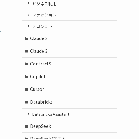
ビジネス利用
ファッション
プロンプト
Claude 2
Claude 3
ContractS
Copilot
Cursor
Databricks
Databricks Assistant
DeepSeek
DeepSeek GPT-5