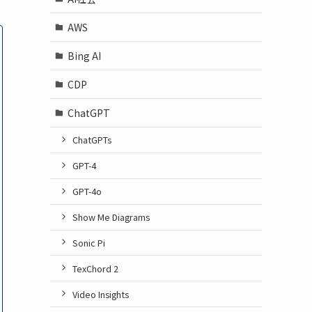
AWS
Bing AI
CDP
ChatGPT
ChatGPTs
GPT-4
GPT-4o
Show Me Diagrams
Sonic Pi
TexChord 2
Video Insights