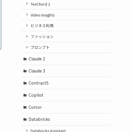
TexChord 2
Video Insights
ビジネス利用
ファッション
プロンプト
Claude 2
Claude 3
ContractS
Copilot
Cursor
Databricks
Databricks Assistant