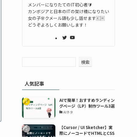
メンバーになりたてのIT初心者🔰
カンボジアと日本のITの架け橋になりたい
女の子🌸クメール語も少し話せます🇰🇭
どうぞよろしくお願いします！
検索
人気記事
AIで簡単！おすすめランディン
グページ（LP）制作ツール3選
AIネタ
【Cursor / UI Sketcher】実
際にノーコードでHTMLとCSS