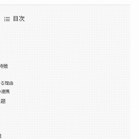
目次
の特徴
する理由
の連携
課題
性