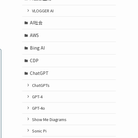
VLOGGER AI
AI社会
AWS
Bing AI
CDP
ChatGPT
ChatGPTs
GPT-4
GPT-4o
Show Me Diagrams
Sonic Pi