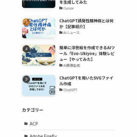
を生成してみた
Cursor
ChatGPT誘発性精神病とは何
か【記事紹介】
AIニュース
簡単に浮世絵を作成できるAIツ
ール「Evo-Ukiyoe」体験レビ
ュー【やってみた】
AI画像生成
ChatGPTを用いたSVGファイ
ル作成
ChatGPT
カテゴリー
ACP
Adobe Firefly