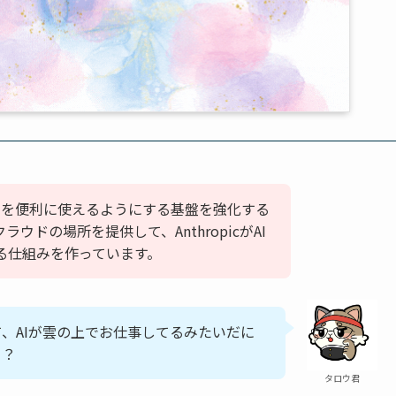
は、AIを便利に使えるようにする基盤を強化する
ウドの場所を提供して、AnthropicがAI
る仕組みを作っています。
て、AIが雲の上でお仕事してるみたいだに
ゃ？
タロウ君