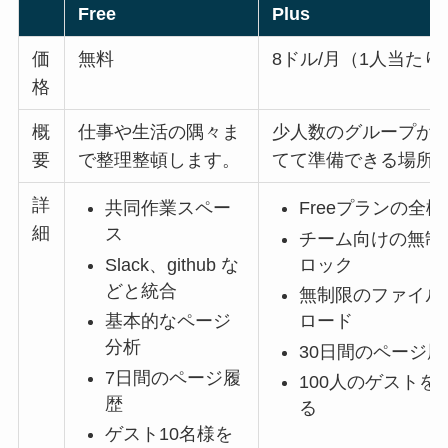
Free
Plus
価
無料
8ドル/月（1人当たり
格
概
仕事や生活の隅々ま
少人数のグループが
要
で整理整頓します。
てて準備できる場所
詳
共同作業スペー
Freeプランの全機
細
ス
チーム向けの無制
Slack、github な
ロック
どと統合
無制限のファイル
基本的なページ
ロード
分析
30日間のページ履
7日間のページ履
100人のゲストを
歴
る
ゲスト10名様を