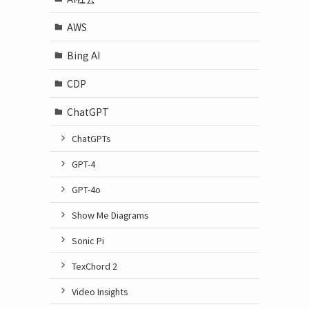
AWS
Bing AI
CDP
ChatGPT
ChatGPTs
GPT-4
GPT-4o
Show Me Diagrams
Sonic Pi
TexChord 2
Video Insights