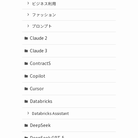
ビジネス利用
ファッション
プロンプト
Claude 2
Claude 3
ContractS
Copilot
Cursor
Databricks
Databricks Assistant
DeepSeek
DeepSeek GPT-5