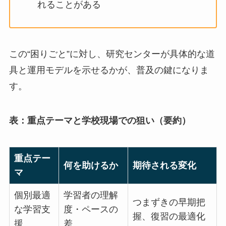
れることがある
この“困りごと”に対し、研究センターが具体的な道
具と運用モデルを示せるかが、普及の鍵になりま
す。
表：重点テーマと学校現場での狙い（要約）
重点テー
何を助けるか
期待される変化
マ
個別最適
学習者の理解
つまずきの早期把
な学習支
度・ペースの
握、復習の最適化
援
差