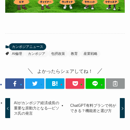
カンボジアニュース
AI倫理
カンボジア
包摂政策
教育
産業戦略
よかったらシェアしてね！
AIがカンボジア経済成長の
ChatGPT有料プランで何が
重要な原動力となる―ビソ
できる？機能差と選び方
ス氏の発言