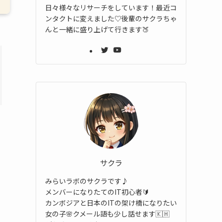
日々様々なリサーチをしています！最近コ
ンタクトに変えました♡後輩のサクラちゃ
んと一緒に盛り上げて行きます🍑
サクラ
みらいラボのサクラです♪
メンバーになりたてのIT初心者🔰
カンボジアと日本のITの架け橋になりたい
女の子🌸クメール語も少し話せます🇰🇭