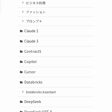
ビジネス利用
ファッション
プロンプト
Claude 2
Claude 3
ContractS
Copilot
Cursor
Databricks
Databricks Assistant
DeepSeek
DeepSeek GPT-5