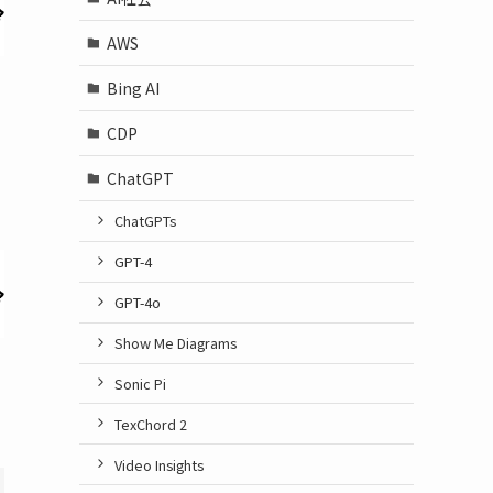
AWS
Bing AI
CDP
ChatGPT
ChatGPTs
GPT-4
GPT-4o
Show Me Diagrams
Sonic Pi
TexChord 2
Video Insights