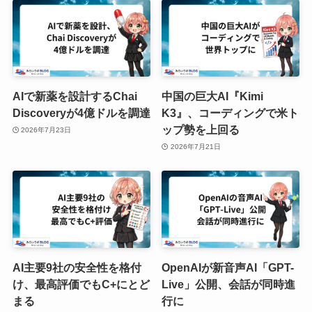
AIで新薬を設計するChai
中国の巨大AI『Kimi
Discoveryが4億ドルを調達
K3』、コーディングで米ト
ップ勢を上回る
2026年7月23日
2026年7月21日
AI主要9社の安全性を格付
OpenAIが新音声AI「GPT-
け、最高評価でもC+にとど
Live」公開、会話が同時進
まる
行に