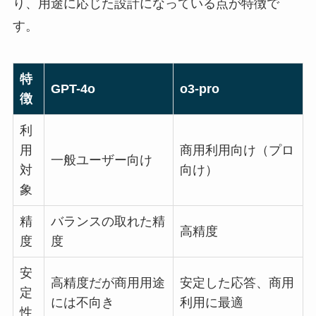
り、用途に応じた設計になっている点が特徴で
す。
特
GPT-4o
o3-pro
徴
利
用
商用利用向け（プロ
一般ユーザー向け
対
向け）
象
精
バランスの取れた精
高精度
度
度
安
高精度だが商用用途
安定した応答、商用
定
には不向き
利用に最適
性