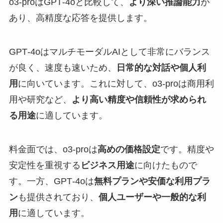
o3-proはGPT‑4oと比較して、
より深い推論能力
が
あり、高精度な応答を提供します。
GPT‑4oはマルチモーダルAIとして非常にバランス
が良く、速度も速いため、
日常的な対話や個人利
用
に向いています。これに対して、o3-proは商用利
用や研究など、
より高い精度や信頼性が求められ
る用途
に適しています。
料金面では、o3-proは
高めの価格設定
です。精度や
安定性を重視する
ビジネス用途
に向けたもので
す。一方、GPT‑4oは
無料プランや安価な利用プラ
ン
も提供されており、
個人ユーザーや一般的な利
用
に適しています。