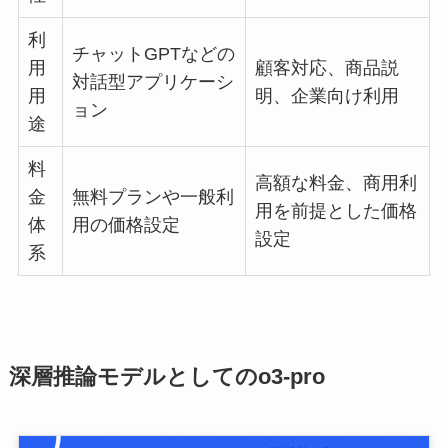
利
チャットGPTなどの
用
顧客対応、商品説
対話型アプリケーシ
用
明、企業向け利用
ョン
途
料
高額な料金、商用利
金
無料プランや一般利
用を前提とした価格
体
用の価格設定
設定
系
深層推論モデルとしてのo3-pro