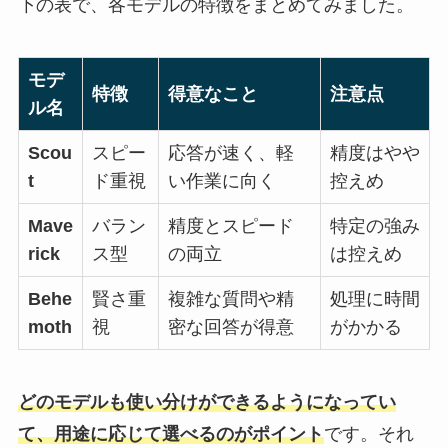
下の表で、各モデルの特徴をまとめてみました。
モデ
特徴
得意なこと
注意点
ル名
Scou
スピー
応答が速く、軽
精度はやや
t
ド重視
い作業に向く
控えめ
Mave
バラン
精度とスピード
特定の強み
rick
ス型
の両立
は控えめ
Behe
賢さ重
複雑な質問や精
処理に時間
moth
視
密な回答が得意
がかかる
どのモデルも使い分けができるようになってい
て、用途に応じて選べるのがポイント
です。それ