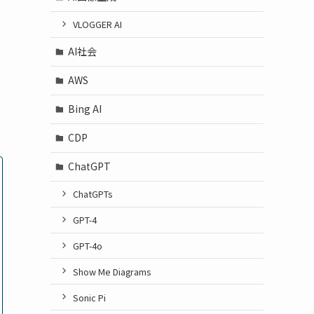
VLOGGER AI
AI社会
AWS
Bing AI
CDP
ChatGPT
ChatGPTs
GPT-4
GPT-4o
Show Me Diagrams
Sonic Pi