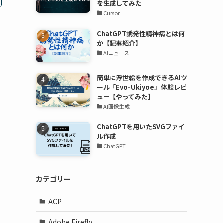
を生成してみた
Cursor
ChatGPT誘発性精神病とは何
か【記事紹介】
AIニュース
簡単に浮世絵を作成できるAIツ
ール「Evo-Ukiyoe」体験レビ
ュー【やってみた】
AI画像生成
ChatGPTを用いたSVGファイ
ル作成
ChatGPT
カテゴリー
ACP
Adobe Firefly