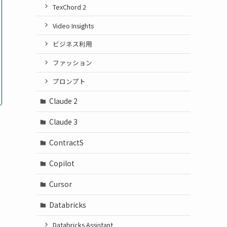
TexChord 2
Video Insights
ビジネス利用
ファッション
プロンプト
Claude 2
Claude 3
ContractS
Copilot
Cursor
Databricks
Databricks Assistant