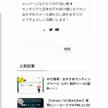
メンバーになりたてのIT初心者🔰
カンボジアと日本のITの架け橋になりたい
女の子🌸クメール語も少し話せます🇰🇭
どうぞよろしくお願いします！
検索
人気記事
AIで簡単！おすすめランディン
グページ（LP）制作ツール3選
AIネタ
【Cursor / UI Sketcher】実
際にノーコードでHTMLとCSS