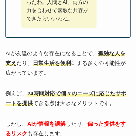
ったわ。人間とAI、両方の
力を合わせて素敵な共存が
できたらいいわね。
AIが友達のような存在になることで、
孤独な人を
支え
たり、
日常生活を便利
にする多くの可能性が
広がっています。
例えば、
24時間対応で個々のニーズに応じたサポ
ートを提供
できる点は大きなメリットです。
しかし、
AIが情報を誤解
したり、
偏った提供をす
るリスク
も存在します。