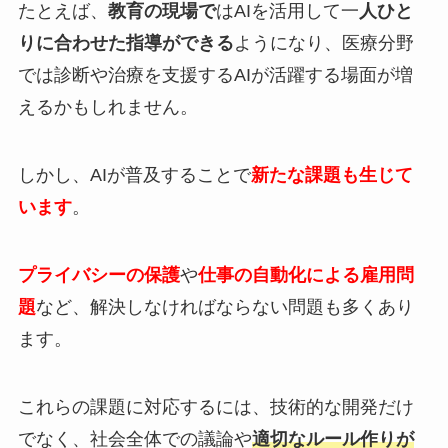
たとえば、
教育の現場で
はAIを活用して一
人ひと
りに合わせた指導ができる
ようになり、医療分野
では診断や治療を支援するAIが活躍する場面が増
えるかもしれません。
しかし、AIが普及することで
新たな課題も生じて
います
。
プライバシーの保護
や
仕事の自動化による雇用問
題
など、解決しなければならない問題も多くあり
ます。
これらの課題に対応するには、技術的な開発だけ
でなく、社会全体での議論や
適切なルール作りが