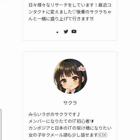
日々様々なリサーチをしています！最近コ
ンタクトに変えました♡後輩のサクラちゃ
んと一緒に盛り上げて行きます🍑
サクラ
みらいラボのサクラです♪
メンバーになりたてのIT初心者🔰
カンボジアと日本のITの架け橋になりたい
女の子🌸クメール語も少し話せます🇰🇭