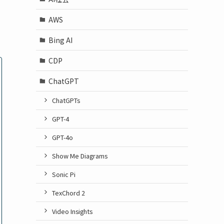
AWS
Bing AI
CDP
ChatGPT
ChatGPTs
GPT-4
GPT-4o
Show Me Diagrams
Sonic Pi
TexChord 2
Video Insights