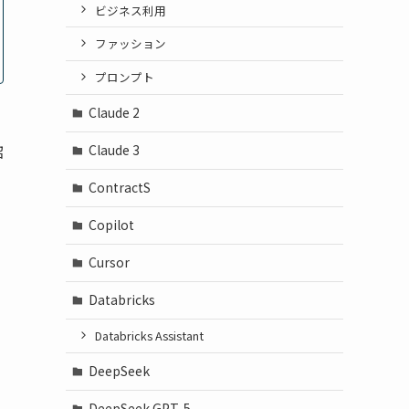
ビジネス利用
ファッション
プロンプト
Claude 2
紹
Claude 3
ContractS
Copilot
Cursor
Databricks
Databricks Assistant
DeepSeek
DeepSeek GPT-5