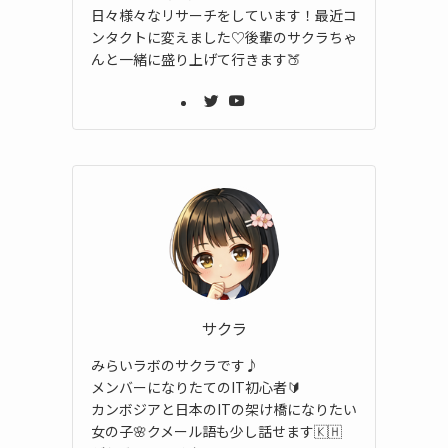
日々様々なリサーチをしています！最近コ
ンタクトに変えました♡後輩のサクラちゃ
んと一緒に盛り上げて行きます🍑
サクラ
みらいラボのサクラです♪
メンバーになりたてのIT初心者🔰
カンボジアと日本のITの架け橋になりたい
女の子🌸クメール語も少し話せます🇰🇭