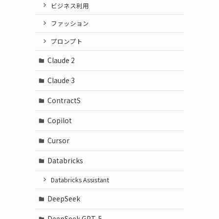
ビジネス利用
ファッション
プロンプト
Claude 2
Claude 3
ContractS
Copilot
Cursor
Databricks
Databricks Assistant
DeepSeek
DeepSeek GPT-5