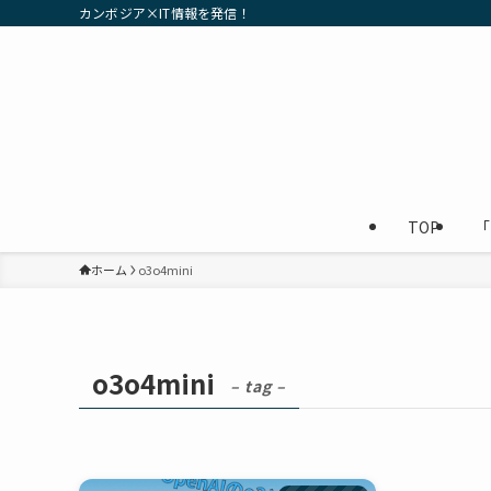
カンボジア×IT情報を発信！
TOP
「
ホーム
o3o4mini
o3o4mini
– tag –