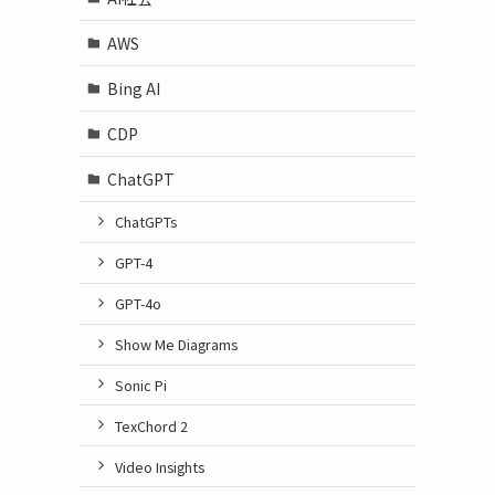
AWS
Bing AI
CDP
ChatGPT
ChatGPTs
GPT-4
GPT-4o
Show Me Diagrams
Sonic Pi
TexChord 2
Video Insights