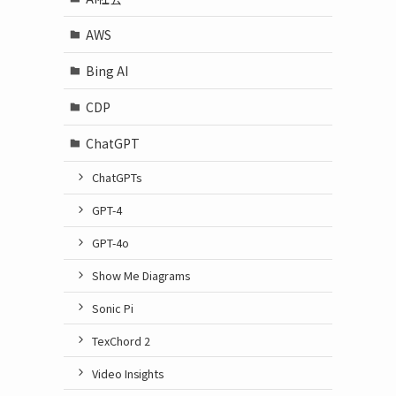
AWS
Bing AI
CDP
ChatGPT
ChatGPTs
GPT-4
GPT-4o
Show Me Diagrams
Sonic Pi
TexChord 2
Video Insights