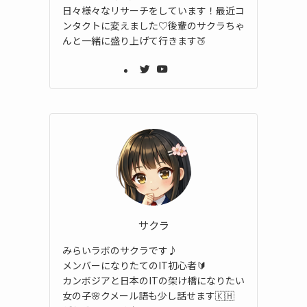
日々様々なリサーチをしています！最近コ
ンタクトに変えました♡後輩のサクラちゃ
んと一緒に盛り上げて行きます🍑
サクラ
みらいラボのサクラです♪
メンバーになりたてのIT初心者🔰
カンボジアと日本のITの架け橋になりたい
女の子🌸クメール語も少し話せます🇰🇭