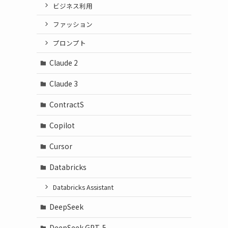
ビジネス利用
ファッション
プロンプト
Claude 2
Claude 3
ContractS
Copilot
Cursor
Databricks
Databricks Assistant
DeepSeek
DeepSeek GPT-5