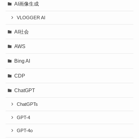
AI画像生成
VLOGGER AI
AI社会
AWS
Bing AI
CDP
ChatGPT
ChatGPTs
GPT-4
GPT-4o