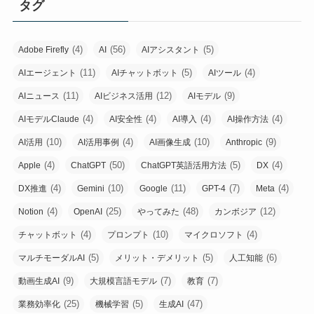
タグ
(4)
(56)
(5)
Adobe Firefly
AI
AIアシスタント
(11)
(5)
(4)
AIエージェント
AIチャットボット
AIツール
(11)
(12)
(9)
AIニュース
AIビジネス活用
AIモデル
(4)
(4)
(4)
(4)
AIモデルClaude
AI安全性
AI導入
AI操作方法
(10)
(4)
(10)
(9)
AI活用
AI活用事例
AI画像生成
Anthropic
(4)
(50)
(5)
(4)
Apple
ChatGPT
ChatGPT英語活用方法
DX
(4)
(10)
(11)
(7)
(4)
DX推進
Gemini
Google
GPT-4
Meta
(4)
(25)
(48)
(12)
Notion
OpenAI
やってみた
カンボジア
(4)
(10)
(4)
チャットボット
プロンプト
マイクロソフト
(5)
(5)
(6)
マルチモーダルAI
メリット・デメリット
人工知能
(9)
(7)
(7)
動画生成AI
大規模言語モデル
教育
(25)
(5)
(47)
業務効率化
機械学習
生成AI