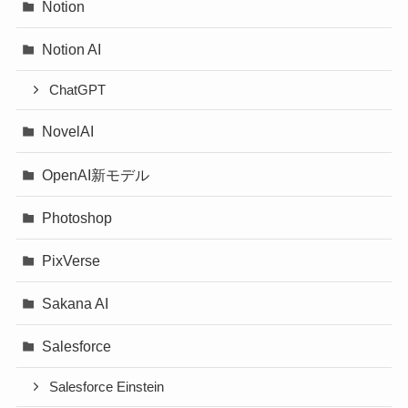
Notion
Notion AI
ChatGPT
NovelAI
OpenAI新モデル
Photoshop
PixVerse
Sakana AI
Salesforce
Salesforce Einstein