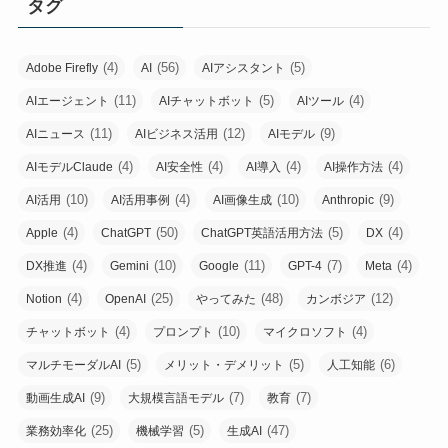
タグ
(4)
(56)
(5)
Adobe Firefly
AI
AIアシスタント
(11)
(5)
(4)
AIエージェント
AIチャットボット
AIツール
(11)
(12)
(9)
AIニュース
AIビジネス活用
AIモデル
(4)
(4)
(4)
(4)
AIモデルClaude
AI安全性
AI導入
AI操作方法
(10)
(4)
(10)
(9)
AI活用
AI活用事例
AI画像生成
Anthropic
(4)
(50)
(5)
(4)
Apple
ChatGPT
ChatGPT英語活用方法
DX
(4)
(10)
(11)
(7)
(4)
DX推進
Gemini
Google
GPT-4
Meta
(4)
(25)
(48)
(12)
Notion
OpenAI
やってみた
カンボジア
(4)
(10)
(4)
チャットボット
プロンプト
マイクロソフト
(5)
(5)
(6)
マルチモーダルAI
メリット・デメリット
人工知能
(9)
(7)
(7)
動画生成AI
大規模言語モデル
教育
(25)
(5)
(47)
業務効率化
機械学習
生成AI