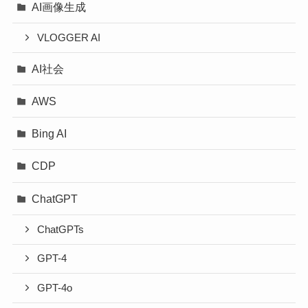
AI画像生成
VLOGGER AI
AI社会
AWS
Bing AI
CDP
ChatGPT
ChatGPTs
GPT-4
GPT-4o