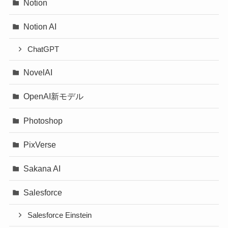
Notion
Notion AI
ChatGPT
NovelAI
OpenAI新モデル
Photoshop
PixVerse
Sakana AI
Salesforce
Salesforce Einstein