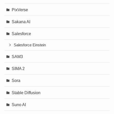
PixVerse
Sakana AI
Salesforce
Salesforce Einstein
SAM3
SIMA 2
Sora
Stable Diffusion
Suno AI