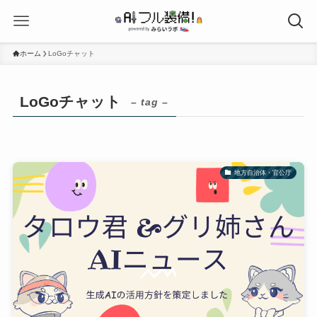
ホーム
LoGoチャット
LoGoチャット
– tag –
地方自治体・官公庁