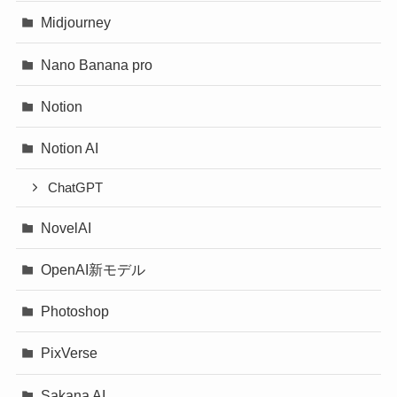
Midjourney
Nano Banana pro
Notion
Notion AI
ChatGPT
NovelAI
OpenAI新モデル
Photoshop
PixVerse
Sakana AI