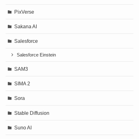
PixVerse
Sakana AI
Salesforce
Salesforce Einstein
SAM3
SIMA 2
Sora
Stable Diffusion
Suno AI