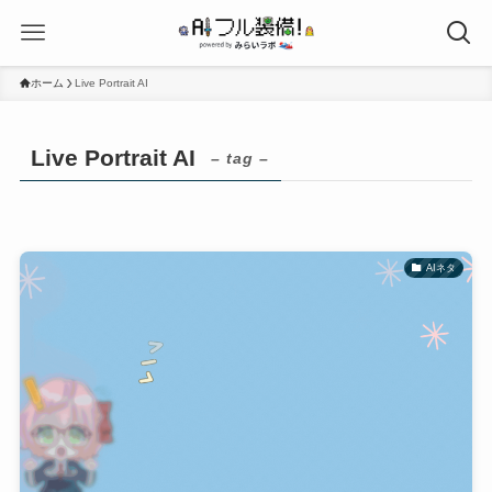
ホーム
Live Portrait AI
Live Portrait AI
– tag –
AIネタ