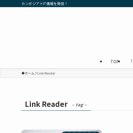
カンボジア×IT情報を発信！
TOP
「
ホーム
Link Reader
Link Reader
– tag –