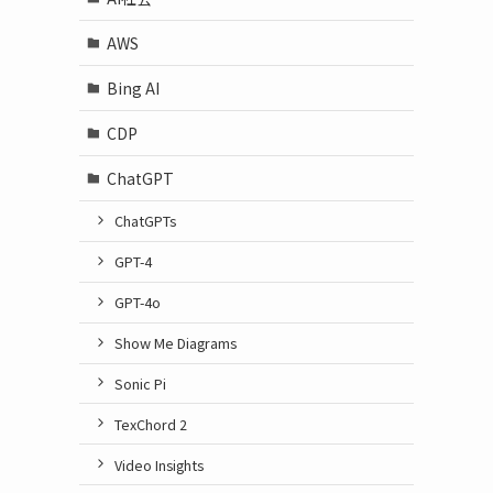
AWS
Bing AI
CDP
ChatGPT
ChatGPTs
GPT-4
GPT-4o
Show Me Diagrams
Sonic Pi
TexChord 2
Video Insights