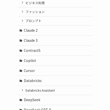
ビジネス利用
ファッション
プロンプト
Claude 2
Claude 3
ContractS
Copilot
Cursor
Databricks
Databricks Assistant
DeepSeek
DeepSeek GPT-5