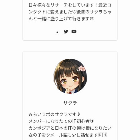
日々様々なリサーチをしています！最近コ
ンタクトに変えました♡後輩のサクラちゃ
んと一緒に盛り上げて行きます🍑
サクラ
みらいラボのサクラです♪
メンバーになりたてのIT初心者🔰
カンボジアと日本のITの架け橋になりたい
女の子🌸クメール語も少し話せます🇰🇭