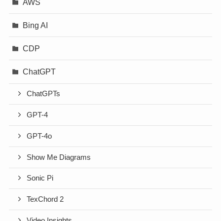
AWS
Bing AI
CDP
ChatGPT
ChatGPTs
GPT-4
GPT-4o
Show Me Diagrams
Sonic Pi
TexChord 2
Video Insights