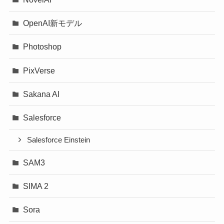
OpenAI新モデル
Photoshop
PixVerse
Sakana AI
Salesforce
Salesforce Einstein
SAM3
SIMA 2
Sora