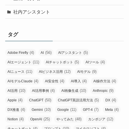
社内アシスタント
タグ
(4)
(56)
(5)
Adobe Firefly
AI
AIアシスタント
(11)
(5)
(4)
AIエージェント
AIチャットボット
AIツール
(11)
(12)
(9)
AIニュース
AIビジネス活用
AIモデル
(4)
(4)
(4)
(4)
AIモデルClaude
AI安全性
AI導入
AI操作方法
(10)
(4)
(10)
(9)
AI活用
AI活用事例
AI画像生成
Anthropic
(4)
(50)
(5)
(4)
Apple
ChatGPT
ChatGPT英語活用方法
DX
(4)
(10)
(11)
(7)
(4)
DX推進
Gemini
Google
GPT-4
Meta
(4)
(25)
(48)
(12)
Notion
OpenAI
やってみた
カンボジア
(4)
(10)
(4)
チャットボット
プロンプト
マイクロソフト