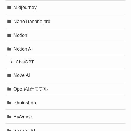
Midjourney
Nano Banana pro
Notion
Notion AI
ChatGPT
NovelAI
OpenAI新モデル
Photoshop
PixVerse
Sakana AI