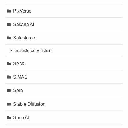
PixVerse
Sakana AI
Salesforce
Salesforce Einstein
SAM3
SIMA 2
Sora
Stable Diffusion
Suno AI