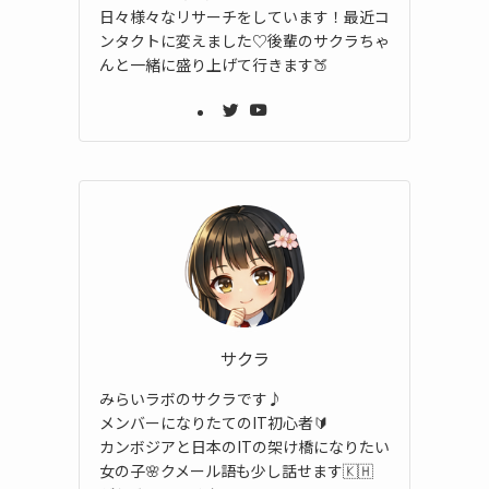
日々様々なリサーチをしています！最近コ
ンタクトに変えました♡後輩のサクラちゃ
んと一緒に盛り上げて行きます🍑
サクラ
みらいラボのサクラです♪
メンバーになりたてのIT初心者🔰
カンボジアと日本のITの架け橋になりたい
女の子🌸クメール語も少し話せます🇰🇭