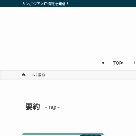
カンボジア×IT情報を発信！
TOP
「
ホーム
要約
要約
– tag –