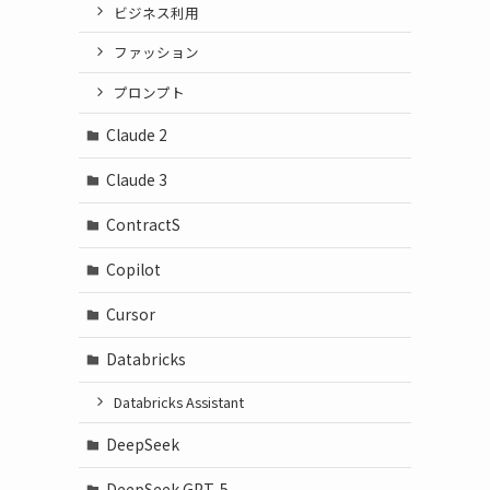
ビジネス利用
ファッション
プロンプト
Claude 2
Claude 3
ContractS
Copilot
Cursor
Databricks
Databricks Assistant
DeepSeek
DeepSeek GPT-5