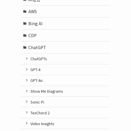
AWS
Bing AI
CDP
ChatGPT
ChatGPTs
GPT-4
GPT-4o
Show Me Diagrams
Sonic Pi
TexChord 2
Video Insights